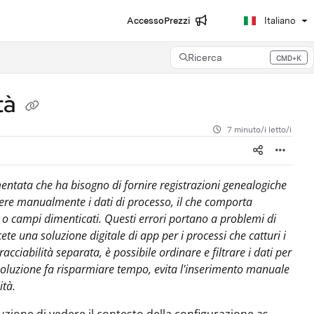
Accesso
Prezzi
Italiano
Ricerca
CMD+K
Press CMD+K to open search
tà
7 minuto/i letto/i
entata che ha bisogno di fornire registrazioni genealogiche
rivere manualmente i dati di processo, il che comporta
te o campi dimenticati. Questi errori portano a problemi di
e una soluzione digitale di app per i processi che catturi i
acciabilità separata, è possibile ordinare e filtrare i dati per
soluzione fa risparmiare tempo, evita l'inserimento manuale
ità.