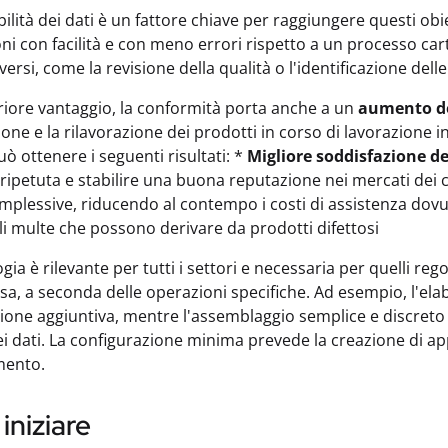
ilità dei dati è un fattore chiave per raggiungere questi obiet
ni con facilità e con meno errori rispetto a un processo car
versi, come la revisione della qualità o l'identificazione del
iore vantaggio, la conformità porta anche a un
aumento del
ione e la rilavorazione dei prodotti in corso di lavorazione i
ò ottenere i seguenti risultati: *
Migliore soddisfazione dei
à ripetuta e stabilire una buona reputazione nei mercati dei c
mplessive, riducendo al contempo i costi di assistenza dovuti
li multe che possono derivare da prodotti difettosi
gia è rilevante per tutti i settori e necessaria per quelli 
a, a seconda delle operazioni specifiche. Ad esempio, l'elabo
ione aggiuntiva, mentre l'assemblaggio semplice e discreto 
ei dati. La configurazione minima prevede la creazione di app 
mento.
niziare