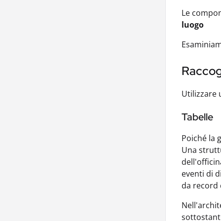
Le compone
luogo
Esaminiamo
Raccogl
Utilizzare
Tabelle
Poiché la 
Una struttu
dell'offici
eventi di d
da record 
Nell'archit
sottostant