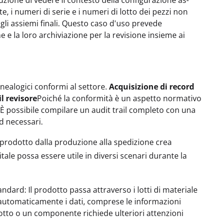
uzione di vedere il contesto della configurazione as-
e, i numeri di serie e i numeri di lotto dei pezzi non
gli assiemi finali. Questo caso d'uso prevede
ne e la loro archiviazione per la revisione insieme ai
enealogici conformi al settore.
Acquisizione di record
il revisore
Poiché la conformità è un aspetto normativo
. È possibile compilare un audit trail completo con una
rd necessari.
un prodotto dalla produzione alla spedizione crea
itale possa essere utile in diversi scenari durante la
standard: Il prodotto passa attraverso i lotti di materiale
automaticamente i dati, comprese le informazioni
odotto o un componente richiede ulteriori attenzioni