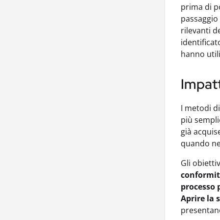
prima di p
passaggio 
rilevanti 
identifica
hanno util
Impatt
I metodi d
più sempli
già acquise
quando nec
Gli obiett
conformi
processo p
Aprire la 
presentano