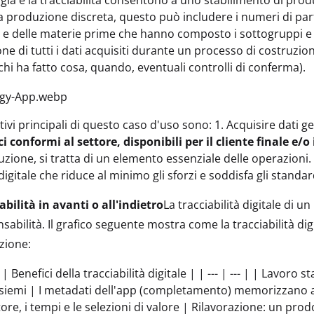
gia e la tracciabilità consentono a uno stabilimento di prod
la produzione discreta, questo può includere i numeri di part
ti e delle materie prime che hanno composto i sottogruppi e 
one di tutti i dati acquisiti durante un processo di costruzio
chi ha fatto cosa, quando, eventuali controlli di conferma).
tivi principali di questo caso d'uso sono: 1. Acquisire dati g
i conformi al settore, disponibili per il cliente finale e/o 
uzione, si tratta di un elemento essenziale delle operazioni
igitale che riduce al minimo gli sforzi e soddisfa gli standa
abilità in avanti o all'indietro
La tracciabilità digitale di 
sabilità. Il grafico seguente mostra come la tracciabilità dig
zione:
| Benefici della tracciabilità digitale | | --- | --- | | Lavoro 
ssiemi | I metadati dell'app (completamento) memorizzano 
tore, i tempi e le selezioni di valore | Rilavorazione: un pr