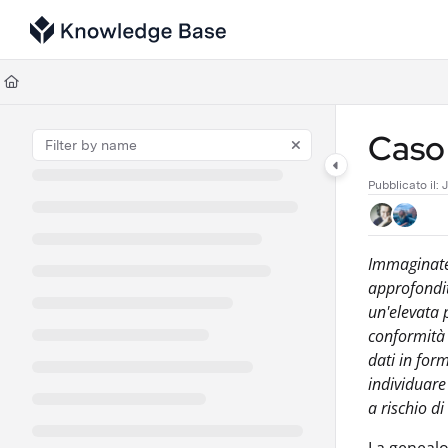
Documentation Index
Fetch the complete documentation index at:
https://support.tulip.co/llms
Use this file to discover all available pages before exploring further.
Caso 
Pubblicato il:
Immaginate 
approfondit
un'elevata 
conformità 
dati in form
individuare
a rischio di 