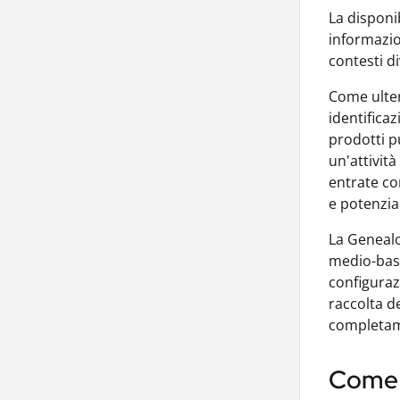
La disponib
informazio
contesti di
Come ulter
identificaz
prodotti pu
un'attivit
entrate co
e potenzia
La Genealo
medio-bass
configuraz
raccolta d
completa
Come i