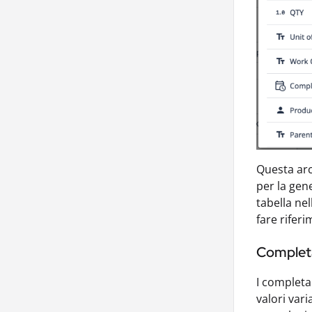
Questa arch
per la gen
tabella ne
fare rifer
Complet
I completa
valori var