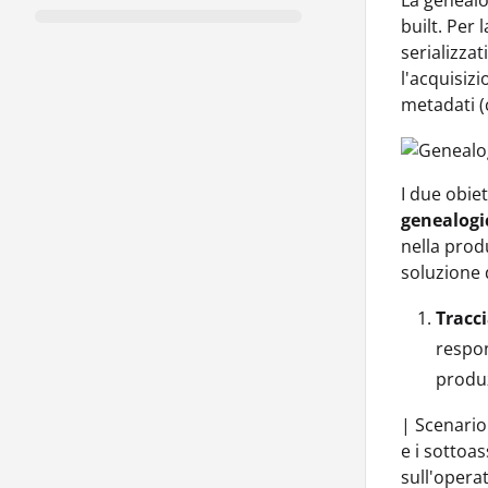
La genealo
built. Per 
serializza
l'acquisizi
metadati (
I due obiet
genealogic
nella prod
soluzione d
Tracci
respon
produ
| Scenario 
e i sottoa
sull'opera