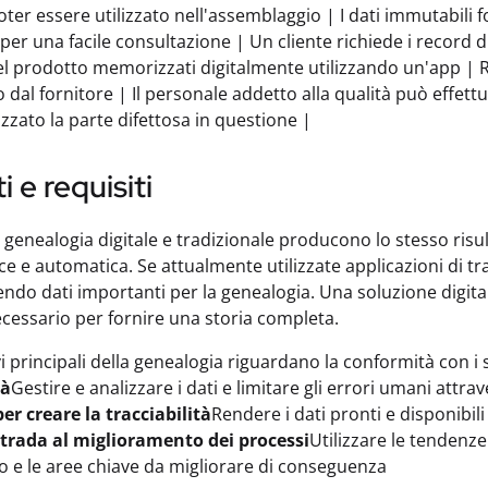
oter essere utilizzato nell'assemblaggio | I dati immutabili f
per una facile consultazione | Un cliente richiede i record di
del prodotto memorizzati digitalmente utilizzando un'app | 
to dal fornitore | Il personale addetto alla qualità può effet
izzato la parte difettosa in questione |
i e requisiti
i genealogia digitale e tradizionale producono lo stesso risul
ce e automatica. Se attualmente utilizzate applicazioni di t
ndo dati importanti per la genealogia. Una soluzione digitale r
essario per fornire una storia completa.
ivi principali della genealogia riguardano la conformità con i
tà
Gestire e analizzare i dati e limitare gli errori umani attra
er creare la tracciabilità
Rendere i dati pronti e disponibili
strada al miglioramento dei processi
Utilizzare le tendenze
 e le aree chiave da migliorare di conseguenza