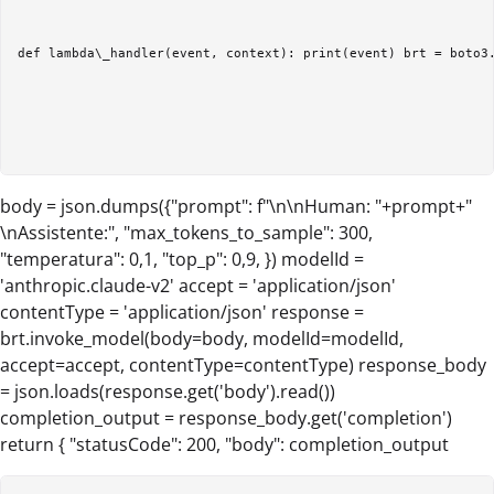
def lambda\_handler(event, context): print(event) brt = boto3.
body = json.dumps({"prompt": f"\n\nHuman: "+prompt+"
\nAssistente:", "max_tokens_to_sample": 300,
"temperatura": 0,1, "top_p": 0,9, }) modelId =
'anthropic.claude-v2' accept = 'application/json'
contentType = 'application/json' response =
brt.invoke_model(body=body, modelId=modelId,
accept=accept, contentType=contentType) response_body
= json.loads(response.get('body').read())
completion_output = response_body.get('completion')
return { "statusCode": 200, "body": completion_output