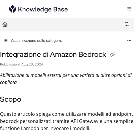
Documentation Index
Fetch the complete documentation index at:
https://support.tulip.co/llms.txt
Use this file to discover all available pages before exploring further.
Visualizzazione delle categorie
Integrazione di Amazon Bedrock
Pubblicato il: Aug 28, 2024
Abilitazione di modelli esterni per una varietà di altre opzioni di
copilota
Scopo
Questo articolo spiega come utilizzare modelli ed endpoint
bedrock personalizzati tramite API Gateway e una semplice
funzione Lambda per invocare i modelli.