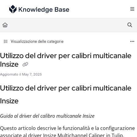
Documentation Index
Fetch the complete documentation index at:
https://support.tulip.co/llms.txt
Use this file to discover all available pages before exploring further.
Visualizzazione delle categorie
Utilizzo del driver per calibri multicanale
Insize
Aggiornato il
May 7, 2025
Utilizzo del driver per calibri multicanale
Insize
Guida al driver del calibro multicanale Insize
Questo articolo descrive le funzionalità e la configurazione
associate al driver Insize Multichannel Caliper in Tulip.