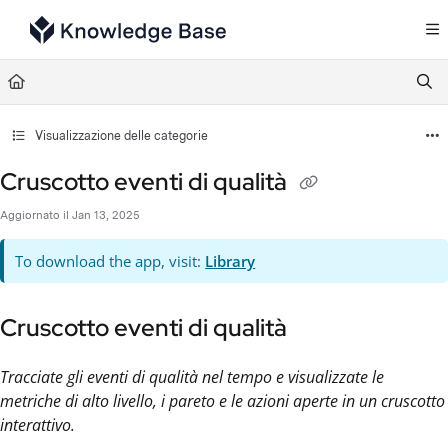
Documentation Index
Fetch the complete documentation index at:
https://support.tulip.co/llms.txt
Use this file to discover all available pages before exploring further.
Visualizzazione delle categorie
Cruscotto eventi di qualità
Aggiornato il
Jan 13, 2025
To download the app, visit:
Library
Cruscotto eventi di qualità
Tracciate gli eventi di qualità nel tempo e visualizzate le
metriche di alto livello, i pareto e le azioni aperte in un cruscotto
interattivo.