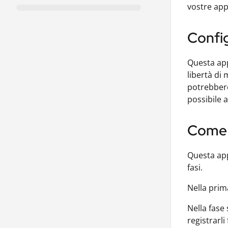
vostre appl
Confi
Questa app
libertà di
potrebbero
possibile 
Come 
Questa app
fasi.
Nella prim
Nella fase 
registrarl