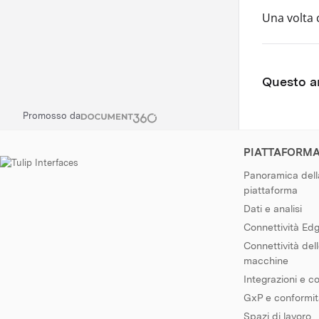
Una volta c
Questo ar
Promosso da
PIATTAFORM
Panoramica dell
piattaforma
Dati e analisi
Connettività Ed
Connettività del
macchine
Integrazioni e c
GxP e conformi
Spazi di lavoro