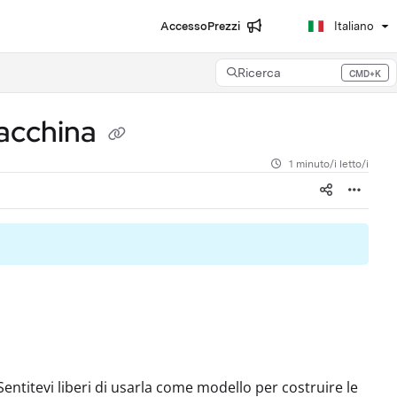
Accesso
Prezzi
Italiano
Ricerca
CMD+K
Press CMD+K to open search
 macchina
1 minuto/i letto/i
Sentitevi liberi di usarla come modello per costruire le