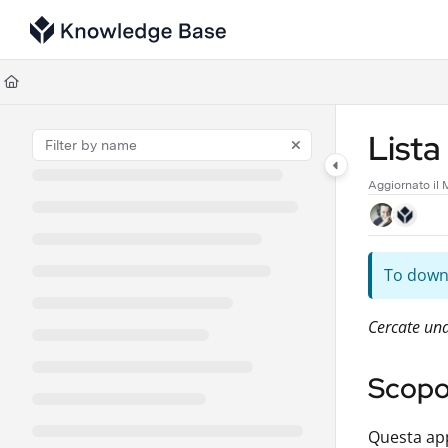
Documentation Index
Fetch the complete documentation index at:
https://support.tulip.co/llms
Use this file to discover all available pages before exploring further.
Lista
Aggiornato il
To downl
Cercate una
Scop
Questa app