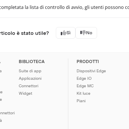
ompletata la lista di controllo di avvio, gli utenti possono c
ticolo è stato utile?
Sì
No
A
BIBLIOTECA
PRODOTTI
a
Suite di app
Dispositivi Edge
Applicazioni
Edge IO
Connettori
Edge MC
ge
Widget
Kit luce
le
Piani
onnettori
tà