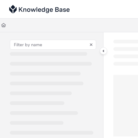
Documentation Index
Fetch the complete documentation index at:
https://support.tulip.co/llms
Use this file to discover all available pages before exploring further.