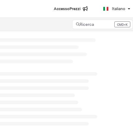
Accesso
Prezzi
Italiano
Ricerca
CMD+K
Press CMD+K to open search