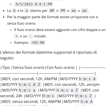
9/5/2023 8:4:3 PM
La
e la
stanno per
o
e
o
.
A
a
AM
PM
am
pm
Per la maggior parte dei formati esiste un'opzione con e
senza fuso orario.
Il fuso orario deve essere aggiunto con cifre doppie e un
o un
iniziale.
+
-
Esempio:
+02:00
L'elenco dei formati datetime supportati è riportato di
seguito:
|Tipo |Senza fuso orario|Con fuso orario | |---------------------
-------------------------------|-----------------|----------------------------|
|MDY, con secondi, 12h, AM/PM |M/D/YYYY
h:m:s A
|M/D/YYY
|MDY, con secondi, 12h, am/pm
h:m:s A Z
|M/D/YYY
|M/D/YYY
|MDY, con
h:m:s a
h:m:s a Z
secondi, 24h |M/D/YYY
|M/D/YYY
|
H:m:s
H:m:s Z
|MDY, senza secondi, 12h, AM/PM |M/D/YYY
h:m A