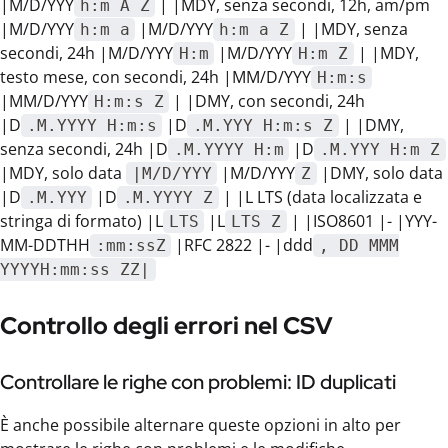
|M/D/YYY
| |MDY, senza secondi, 12h, am/pm
h:m A Z
|M/D/YYY
|M/D/YYY
| |MDY, senza
h:m a
h:m a Z
secondi, 24h |M/D/YYY
|M/D/YYY
| |MDY,
H:m
H:m Z
testo mese, con secondi, 24h |MM/D/YYY
H:m:s
|MM/D/YYY
| |DMY, con secondi, 24h
H:m:s Z
|D
|D
| |DMY,
.M.YYYY H:m:s
.M.YYY H:m:s Z
senza secondi, 24h |D
|D
.M.YYYY H:m
.M.YYY H:m Z
|MDY, solo data
|M/D/YYY
|DMY, solo data
|M/D/YYY
Z
|D
|D
| |L LTS (data localizzata e
.M.YYY
.M.YYYY Z
stringa di formato) |L
|L
| |ISO8601 |- |YYY-
LTS
LTS Z
MM-DDTHH
|RFC 2822 |- |ddd
:mm:ssZ
, DD MMM
YYYYH:mm:ss ZZ|
Controllo degli errori nel CSV
Controllare le righe con problemi: ID duplicati
È anche possibile alternare queste opzioni in alto per