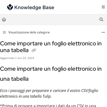
Documentation Index
Fetch the complete documentation index at:
https://support.tulip.co/llms.txt
Use this file to discover all available pages before exploring further.
Visualizzazione delle categorie
Come importare un foglio elettronico in
una tabella
Aggiornato il
Jun 24, 2024
Come importare un foglio elettronico in
una tabella
Ecco i passaggi per preparare e caricare il vostro CSV/foglio
elettronico in una tabella Tulip.
*Prima di provare a importare i dati da un CSV in una