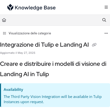
Documentation Index
Fetch the complete documentation index at:
https://support.tulip.co/llms.txt
Use this file to discover all available pages before exploring further.
Visualizzazione delle categorie
Integrazione di Tulip e Landing AI
Aggiornato il
May 27, 2025
Creare e distribuire i modelli di visione di
Landing AI in Tulip
Availability
The Third Party Vision Integration will be available in Tulip
Instances upon request.