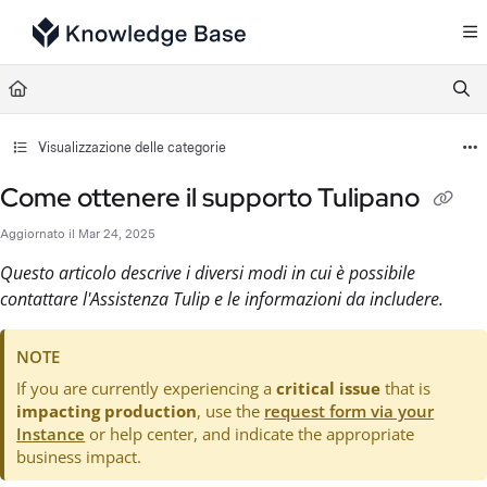
Documentation Index
Fetch the complete documentation index at:
https://support.tulip.co/llms.txt
Use this file to discover all available pages before exploring further.
Visualizzazione delle categorie
Come ottenere il supporto Tulipano
Aggiornato il
Mar 24, 2025
Questo articolo descrive i diversi modi in cui è possibile
contattare l'Assistenza Tulip e le informazioni da includere.
NOTE
If you are currently experiencing a
critical issue
that is
impacting production
, use the
request form via your
Instance
or help center, and indicate the appropriate
business impact.