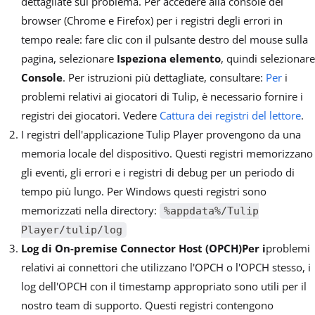
dettagliate sul problema. Per accedere alla console del
browser (Chrome e Firefox) per i registri degli errori in
tempo reale: fare clic con il pulsante destro del mouse sulla
pagina, selezionare
Ispeziona elemento
, quindi selezionare
Console
. Per istruzioni più dettagliate, consultare:
Per
i
problemi relativi ai giocatori di Tulip, è necessario fornire i
registri dei giocatori. Vedere
Cattura dei registri del lettore
.
I registri dell'applicazione Tulip Player provengono da una
memoria locale del dispositivo. Questi registri memorizzano
gli eventi, gli errori e i registri di debug per un periodo di
tempo più lungo. Per Windows questi registri sono
memorizzati nella directory:
%appdata%/Tulip
Player/tulip/log
Log di On-premise Connector Host (OPCH)Per i
problemi
relativi ai connettori che utilizzano l'OPCH o l'OPCH stesso, i
log dell'OPCH con il timestamp appropriato sono utili per il
nostro team di supporto. Questi registri contengono