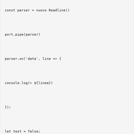
const parser = nuovo Readline() 

port.pipe(parser) 

parser.on('data', line => { 

console.log(> ${linea}) 

}); 

let test = false; 
