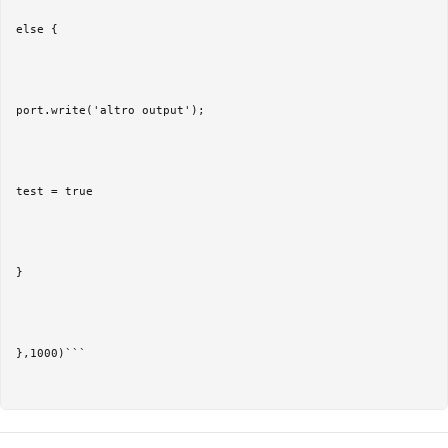
else { 

port.write('altro output'); 

test = true 

} 

},1000)```
