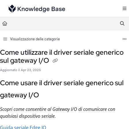
Documentation Index
Fetch the complete documentation index at:
https://support.tulip.co/llms.txt
Use this file to discover all available pages before exploring further.
Visualizzazione delle categorie
Come utilizzare il driver seriale generico
sul gateway I/O
Aggiornato il
Apr 23, 2025
Come usare il driver seriale generico sul
gateway I/O
Scopri come consentire al Gateway I/O di comunicare con
qualsiasi dispositivo seriale.
Guida seriale Edge IO