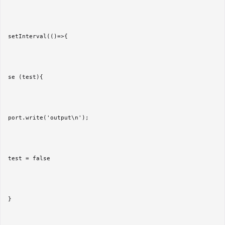
setInterval(()=>{ 

se (test){ 

port.write('output\n'); 

test = false 

} 
