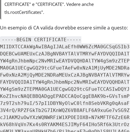
CERTIFICATE" e "CERTIFICATE". Vedere anche
tls.rootCertificates".
Un esempio di CA valida dovrebbe essere simile a questo:
-----BEGIN CERTIFICATE-----
MIIDXTCCAkWgAwIBAgIJALaEfh0WW6ZcMA0GCSqGSIb3
DQEBCwUAMEUxCzAJBgNVBAYTAlVTMRYwFAYDVQQIDA1T
YW4gRnJhbmNpc2NvMRIwEAYDVQQHDAlTYW4gSm9zZTEP
MA0GA1UECgwGQ29tcGFueTAeFw0xNzA1MjUyMDE2NDRa
Fw0xNzA2MjQyMDE2NDRaMEUxCzAJBgNVBAYTAlVTMRYw
FAYDVQQIDA1TYW4gRnJhbmNpc2NvMRIwEAYDVQQHDAlT
YW4gSm9zZTEPMA0GA1UECgwGQ29tcGFueTCCASIwDQYJ
KoZIhvcNAQEBBQADggEPADCCAQoCggEBAK9b+GVsTsmP
7z9T2sh79uI/57pI1DBYNyOlwC0lfn8SebVKRg0qAsaF
3V4rQ/RPZFGkTb2G7IKnWQZ6VB8AFLF6A9xuGe7vSG9Z
cJ1AKM2uOwYXzWQNWRFiW1XPOEIOXB+N7kMFTF6ZzE6R
kV68hVqVn7Kx4s0RYAKM4ESJIMyF64IHo5Rf6k3UtrOz
y6M3LXM3axgUPHkHZh6/Pi3hecaF7w0qDhlS8UJLA4Gn