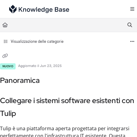
Documentation Index
Fetch the complete documentation index at:
https://support.tulip.co/llms.txt
Use this file to discover all available pages before exploring further.
Visualizzazione delle categorie
Aggiornato il
Jun 23, 2025
NUOVO
Panoramica
Collegare i sistemi software esistenti con
Tulip
Tulip è una piattaforma aperta progettata per integrarsi
perfettamente con l'infrastruttura IT esistente. Questa