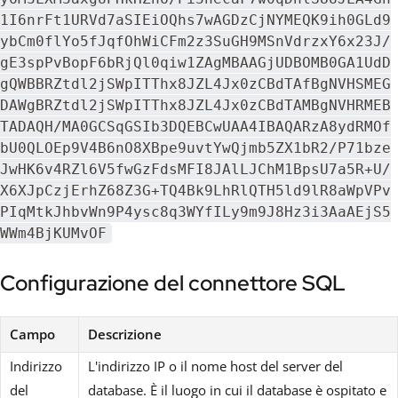
1I6nrFt1URVd7aSIEiOQhs7wAGDzCjNYMEQK9ih0GLd9
ybCm0flYo5fJqfOhWiCFm2z3SuGH9MSnVdrzxY6x23J/
gE3spPvBopF6bRjQl0qiw1ZAgMBAAGjUDBOMB0GA1UdD
gQWBBRZtdl2jSWpITThx8JZL4Jx0zCBdTAfBgNVHSMEG
DAWgBRZtdl2jSWpITThx8JZL4Jx0zCBdTAMBgNVHRMEB
TADAQH/MA0GCSqGSIb3DQEBCwUAA4IBAQARzA8ydRMOf
bU0QLOEp9V4B6nO8XBpe9uvtYwQjmb5ZX1bR2/P71bze
JwHK6v4RZl6V5fwGzFdsMFI8JAlLJChM1BpsU7a5R+U/
X6XJpCzjErhZ68Z3G+TQ4Bk9LhRlQTH5ld9lR8aWpVPv
PIqMtkJhbvWn9P4ysc8q3WYfILy9m9J8Hz3i3AaAEjS5
WWm4BjKUMvOF
Configurazione del connettore SQL
Campo
Descrizione
Indirizzo
L'indirizzo IP o il nome host del server del
del
database. È il luogo in cui il database è ospitato e