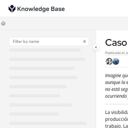
Documentation Index
Fetch the complete documentation index at:
https://support.tulip.co/llms
Use this file to discover all available pages before exploring further.
Caso 
Publicado el J
Imagine que
aunque la e
no está seg
ocurriendo 
La visibil
producción
trabajo. L