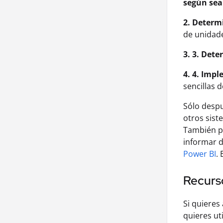
según sea
2. Determ
de unidade
3. 3. Dete
4. 4. Impl
sencillas 
Sólo despu
otros sist
También pu
informar d
Power BI
.
Recurso
Si quieres
quieres ut