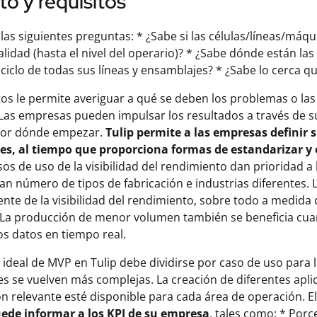
o y requisitos
las siguientes preguntas: * ¿Sabe si las células/líneas/má
calidad (hasta el nivel del operario)? * ¿Sabe dónde están la
ciclo de todas sus líneas y ensamblajes? * ¿Sabe lo cerca q
tos le permite averiguar a qué se deben los problemas o las
Las empresas pueden impulsar los resultados a través de 
por dónde empezar.
Tulip permite a las empresas definir 
res, al tiempo que proporciona formas de estandarizar y 
sos de uso de la visibilidad del rendimiento dan prioridad 
an número de tipos de fabricación e industrias diferentes.
nte de la visibilidad del rendimiento, sobre todo a medida
 La producción de menor volumen también se beneficia cua
os datos en tiempo real.
 ideal de MVP en Tulip debe dividirse por caso de uso para
es se vuelven más complejas. La creación de diferentes apli
n relevante esté disponible para cada área de operación. E
de informar a los KPI de su empresa
, tales como: * Porc