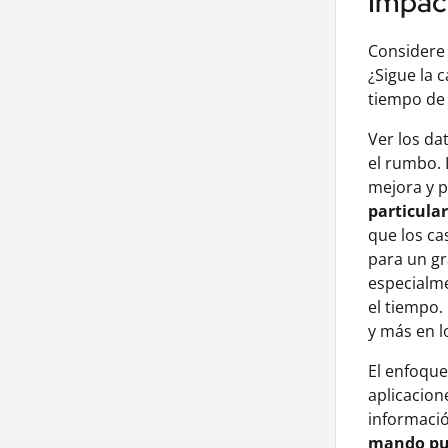
Impact
Considere 
¿Sigue la 
tiempo de 
Ver los da
el rumbo. 
mejora y 
particula
que los ca
para un gr
especialme
el tiempo.
y más en l
El enfoque
aplicacion
informació
mando pue