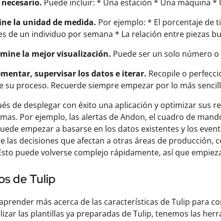
 necesario.
Puede incluir: * Una estación * Una máquina * 
ine la unidad de medida.
Por ejemplo: * El porcentaje de 
s de un individuo por semana * La relación entre piezas bu
rmine la mejor visualización.
Puede ser un solo número o 
ementar, supervisar los datos e iterar.
Recopile o perfecci
de su proceso. Recuerde siempre empezar por lo más sencill
és de desplegar con éxito una aplicación y optimizar sus r
emas. Por ejemplo, las alertas de Andon, el cuadro de mando
ede empezar a basarse en los datos existentes y los even
e las decisiones que afectan a otras áreas de producción, 
 Esto puede volverse complejo rápidamente, así que empieza 
s de Tulip
 aprender más acerca de las características de Tulip para co
ilizar las plantillas ya preparadas de Tulip, tenemos las h