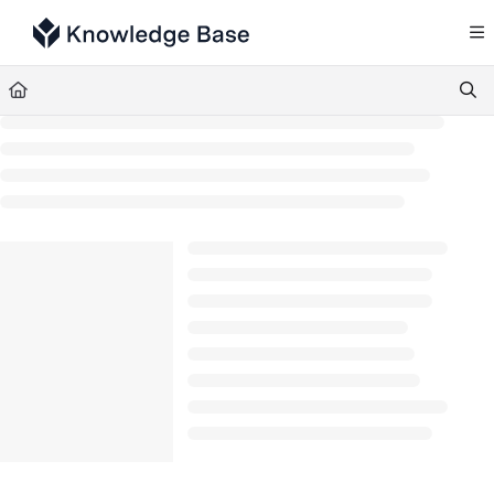
Documentation Index
Fetch the complete documentation index at:
https://support.tulip.co/llms.txt
Use this file to discover all available pages before exploring further.