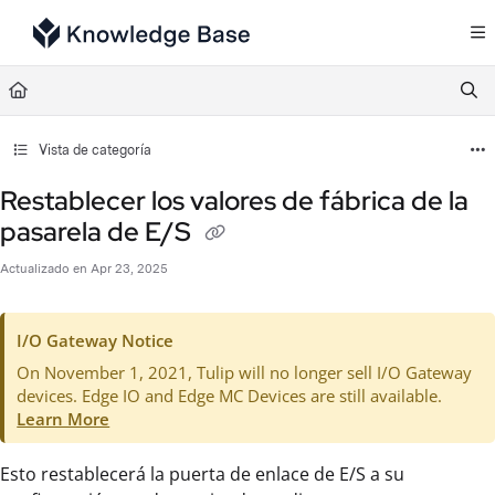
Documentation Index
Fetch the complete documentation index at:
https://support.tulip.co/llms.txt
Use this file to discover all available pages before exploring further.
Vista de categoría
Restablecer los valores de fábrica de la
pasarela de E/S
Actualizado en
Apr 23, 2025
I/O Gateway Notice
On November 1, 2021, Tulip will no longer sell I/O Gateway
devices. Edge IO and Edge MC Devices are still available.
Learn More
Esto restablecerá la puerta de enlace de E/S a su