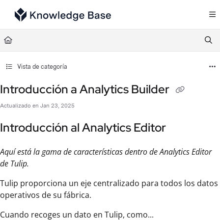
Documentation Index
Fetch the complete documentation index at:
https://support.tulip.co/llms.txt
Use this file to discover all available pages before exploring further.
Vista de categoría
Introducción a Analytics Builder
Actualizado en
Jan 23, 2025
Introducción al Analytics Editor
Aquí está la gama de características dentro de Analytics Editor
de Tulip.
Tulip proporciona un eje centralizado para todos los datos
operativos de su fábrica.
Cuando recoges un dato en Tulip, como...