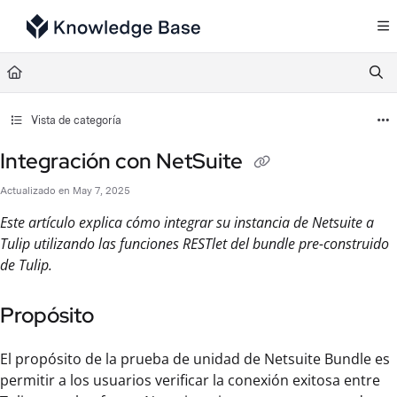
Documentation Index
Fetch the complete documentation index at:
https://support.tulip.co/llms.txt
Use this file to discover all available pages before exploring further.
Vista de categoría
Integración con NetSuite
Actualizado en
May 7, 2025
Este artículo explica cómo integrar su instancia de Netsuite a
Tulip utilizando las funciones RESTlet del bundle pre-construido
de Tulip.
Propósito
El propósito de la prueba de unidad de Netsuite Bundle es
permitir a los usuarios verificar la conexión exitosa entre