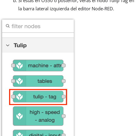
Si estás en OS50 o posterior, verás el nodo Tulip Tag en
la barra lateral izquierda del editor Node-RED.