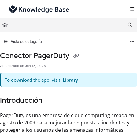
Documentation Index
Fetch the complete documentation index at:
https://support.tulip.co/llms.txt
Use this file to discover all available pages before exploring further.
Vista de categoría
Conector PagerDuty
Actualizado en
Jan 13, 2025
To download the app, visit:
Library
Introducción
PagerDuty es una empresa de cloud computing creada en
agosto de 2009 para mejorar la respuesta a incidentes y
proteger a los usuarios de las amenazas informáticas.