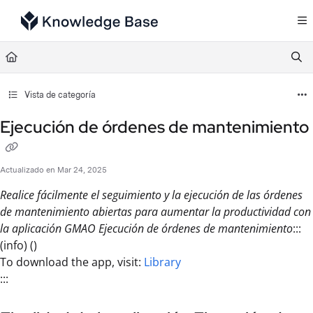
Documentation Index
Fetch the complete documentation index at:
https://support.tulip.co/llms.txt
Use this file to discover all available pages before exploring further.
Vista de categoría
Ejecución de órdenes de mantenimiento
Actualizado en
Mar 24, 2025
Realice fácilmente el seguimiento y la ejecución de las órdenes
de mantenimiento abiertas para aumentar la productividad con
la aplicación GMAO Ejecución de órdenes de mantenimiento
:::
(info) ()
To download the app, visit:
Library
:::