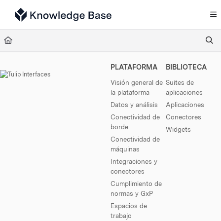
Documentation Index
Fetch the complete documentation index at:
https://support.tulip.co/llms.txt
Use this file to discover all available pages before exploring further.
PLATAFORMA
BIBLIOTECA
Visión general de
Suites de
la plataforma
aplicaciones
Datos y análisis
Aplicaciones
Conectividad de
Conectores
borde
Widgets
Conectividad de
máquinas
Integraciones y
conectores
Cumplimiento de
normas y GxP
Espacios de
trabajo