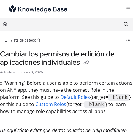
Documentation Index
Fetch the complete documentation index at:
https://support.tulip.co/llms.txt
Use this file to discover all available pages before exploring further.
Vista de categoría
Cambiar los permisos de edición de
aplicaciones individuales
Actualizado en
Jan 8, 2025
:::(Warning) Before a user is able to perform certain actions
on ANY app, they must have the correct Role in the
platform. See this guide to
Default Roles
{target=
}
_blank
or this guide to
Custom Roles
{target=
} to learn
_blank
how to manage role capabilities across all apps.
:::
He aquí cómo evitar que ciertos usuarios de Tulip modifiquen