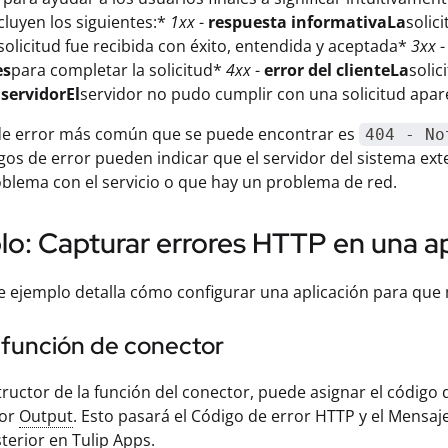
cluyen los siguientes:*
1xx
-
respuesta informativaLa
solic
solicitud fue recibida con éxito, entendida y aceptada*
3xx
es
para completar la solicitud*
4xx
-
error del clienteLa
solic
 servidorEl
servidor no pudo cumplir con una solicitud apa
 de error más común que se puede encontrar es
404 - No
gos de error pueden indicar que el servidor del sistema ex
blema con el servicio o que hay un problema de red.
o: Capturar errores HTTP en una ap
te ejemplo detalla cómo configurar una aplicación para que 
 función de conector
tructor de la función del conector, puede asignar el código 
tor
Output
. Esto pasará el Código de error HTTP y el Mensaj
terior en Tulip Apps.