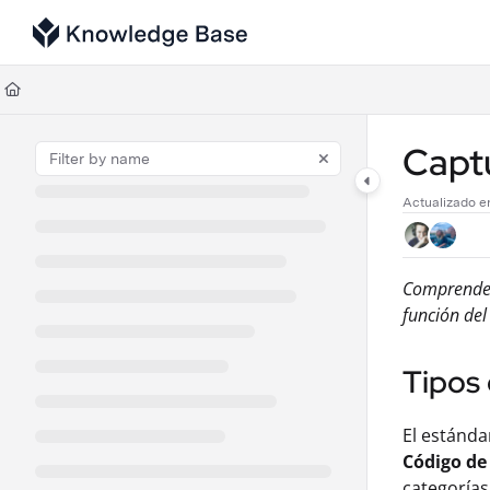
Documentation Index
Fetch the complete documentation index at:
https://support.tulip.co/llms
Use this file to discover all available pages before exploring further.
Capt
Actualizado 
Comprende l
función del
Tipos
El estánda
Código de
categorías