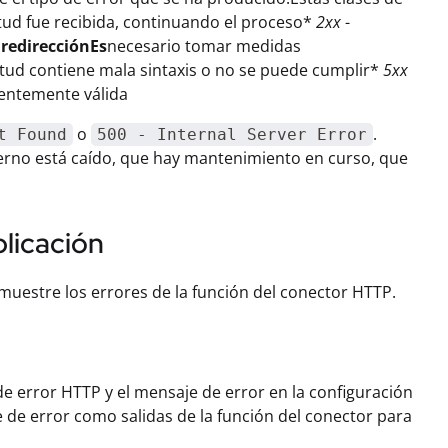
itud fue recibida, continuando el proceso*
2xx
-
-
redirecciónEs
necesario tomar medidas
itud contiene mala sintaxis o no se puede cumplir*
5xx
rentemente válida
o
.
t Found
500 - Internal Server Error
terno está caído, que hay mantenimiento en curso, que
licación
muestre los errores de la función del conector HTTP.
de error HTTP y el mensaje de error en la configuración
e de error como salidas de la función del conector para