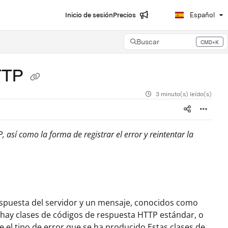
Inicio de sesión
Precios
Español
Buscar
CMD+K
Press CMD+K to open search
HTTP
3 minuto(s) leído(s)
así como la forma de registrar el error y reintentar la
respuesta del servidor y un mensaje, conocidos como
, hay clases de códigos de respuesta HTTP estándar, o
te el tipo de error que se ha producido.Estas clases de