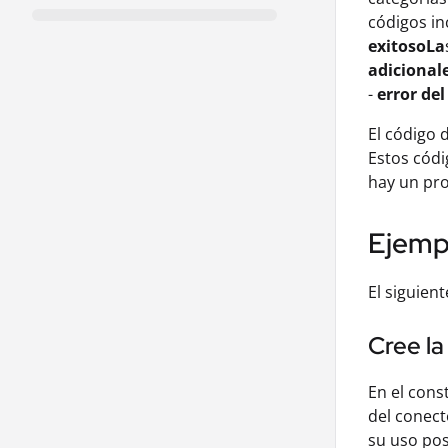
códigos in
exitosoLa
adicional
-
error del
El código
Estos códi
hay un pro
Ejempl
El siguien
Cree la
En el cons
del conec
su uso pos