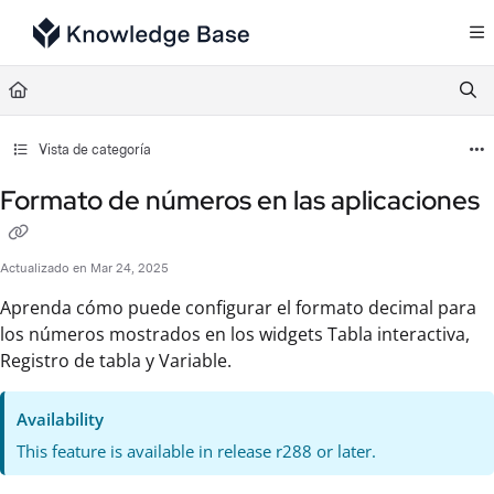
Documentation Index
Fetch the complete documentation index at:
https://support.tulip.co/llms.txt
Use this file to discover all available pages before exploring further.
Vista de categoría
Formato de números en las aplicaciones
Actualizado en
Mar 24, 2025
Aprenda cómo puede configurar el formato decimal para
los números mostrados en los widgets Tabla interactiva,
Registro de tabla y Variable.
Availability
This feature is available in release r288 or later.