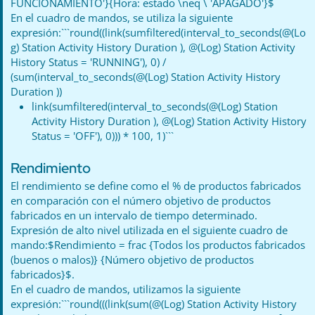
FUNCIONAMIENTO'}{Hora: estado \neq \ 'APAGADO'}$
En el cuadro de mandos, se utiliza la siguiente
expresión:```round((link(sumfiltered(interval_to_seconds(@(Lo
g) Station Activity History Duration ), @(Log) Station Activity
History Status = 'RUNNING'), 0) /
(sum(interval_to_seconds(@(Log) Station Activity History
Duration ))
link(sumfiltered(interval_to_seconds(@(Log) Station
Activity History Duration ), @(Log) Station Activity History
Status = 'OFF'), 0))) * 100, 1)```
Rendimiento
El rendimiento se define como el % de productos fabricados
en comparación con el número objetivo de productos
fabricados en un intervalo de tiempo determinado.
Expresión de alto nivel utilizada en el siguiente cuadro de
mando:$Rendimiento = frac {Todos los productos fabricados
(buenos o malos)} {Número objetivo de productos
fabricados}$.
En el cuadro de mandos, utilizamos la siguiente
expresión:```round(((link(sum(@(Log) Station Activity History