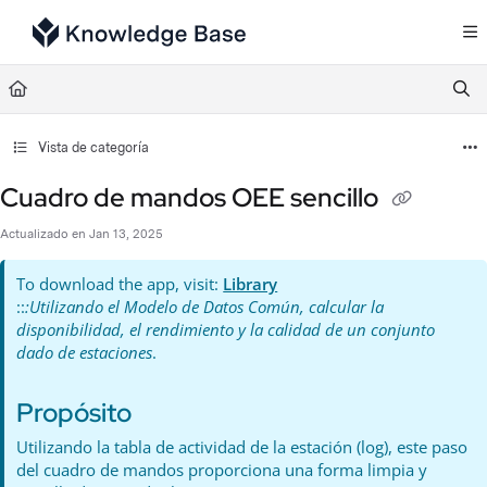
Documentation Index
Fetch the complete documentation index at:
https://support.tulip.co/llms.txt
Use this file to discover all available pages before exploring further.
Vista de categoría
Cuadro de mandos OEE sencillo
Actualizado en
Jan 13, 2025
To download the app, visit:
Library
::
:Utilizando el Modelo de Datos Común, calcular la
disponibilidad, el rendimiento y la calidad de un conjunto
dado de estaciones
.
Propósito
Utilizando la tabla de actividad de la estación (log), este paso
del cuadro de mandos proporciona una forma limpia y