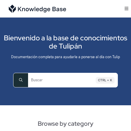
Documentation Index
Fetch the complete documentation index at:
https://support.tulip.co/llms.txt
Use this file to discover all available pages before exploring further.
Bienvenido a la base de conocimientos
de Tulipán
Documentación completa para ayudarle a ponerse al día con Tulip
Buscar
CTRL + K
Press CTRL + K to open search
Browse by category