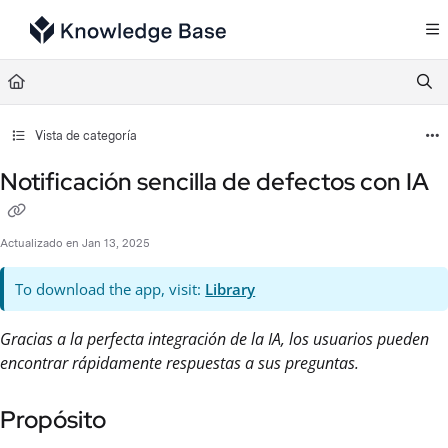
Documentation Index
Fetch the complete documentation index at:
https://support.tulip.co/llms.txt
Use this file to discover all available pages before exploring further.
Vista de categoría
Notificación sencilla de defectos con IA
Actualizado en
Jan 13, 2025
To download the app, visit:
Library
Gracias a la perfecta integración de la IA, los usuarios pueden
encontrar rápidamente respuestas a sus preguntas.
Propósito