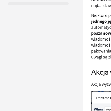
najbardzie
Niektóre 
jednego j
automatycz
poszanowa
wiadomośc
wiadomoś
pakowania 
uwagi są z
Akcja 
Akcja wyzw