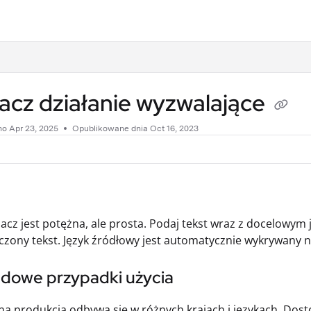
.txt
acz działanie wyzwalające
no
Apr 23, 2025
Opublikowane dnia Oct 16, 2023
acz jest potężna, ale prosta. Podaj tekst wraz z docelowym 
zony tekst. Język źródłowy jest automatycznie wykrywany 
adowe przypadki użycia
 produkcja odbywa się w różnych krajach i językach. Dosto