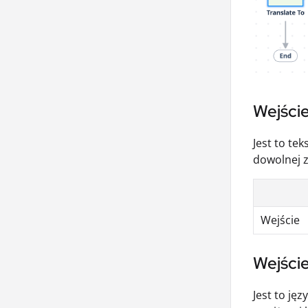
Wejście
Jest to te
dowolnej z
Wejście
Wejści
Jest to ję