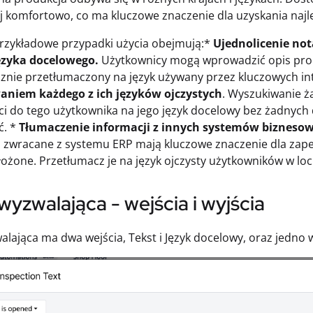
j komfortowo, co ma kluczowe znaczenie dla uzyskania najl
przykładowe przypadki użycia obejmują:*
Ujednolicenie no
ęzyka docelowego.
Użytkownicy mogą wprowadzić opis prob
nie przetłumaczony na język używany przez kluczowych int
niem każdego z ich języków ojczystych
. Wyszukiwanie ż
i do tego użytkownika na jego język docelowy bez żadnych
ć. *
Tłumaczenie informacji z innych systemów biznesow
zwracane z systemu ERP mają kluczowe znaczenie dla zapew
łożone. Przetłumacz je na język ojczysty użytkowników w loc
wyzwalająca - wejścia i wyjścia
alająca ma dwa wejścia, Tekst i Język docelowy, oraz jedno 