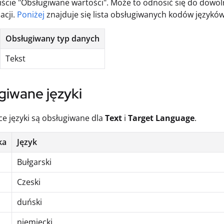
liście "Obsługiwane wartości". Może to odnosić się do dowo
acji.
Poniżej
znajduje się lista obsługiwanych kodów języków
Obsługiwany typ danych
Tekst
giwane języki
e języki są obsługiwane dla
Text
i
Target Language
.
ka
Język
Bułgarski
Czeski
duński
niemiecki