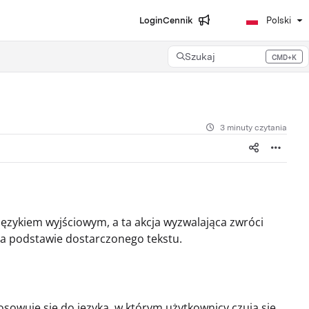
Login
Cennik
Polski
Szukaj
CMD+K
Press CMD+K to open search
3 minuty czytania
językiem wyjściowym, a ta akcja wyzwalająca zwróci
na podstawie dostarczonego tekstu.
sowuje się do języka, w którym użytkownicy czują się