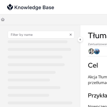
Documentation Index
Fetch the complete documentation index at:
https://support.tulip.co/llms
Use this file to discover all available pages before exploring further.
Tłum
Zaktualizowa
Cel
Akcja Tłum
przetłumac
Przykł
Nowoczesna