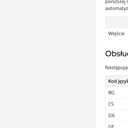
poniższej 
automatyz
Wejście
Obsłu
Następując
Kod języ
BG
CS
DA
DE