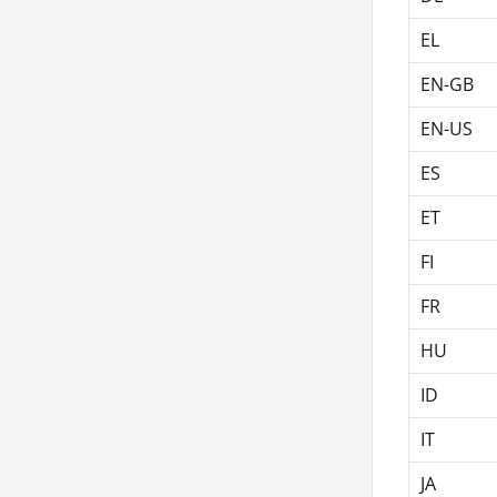
EL
EN-GB
EN-US
ES
ET
FI
FR
HU
ID
IT
JA