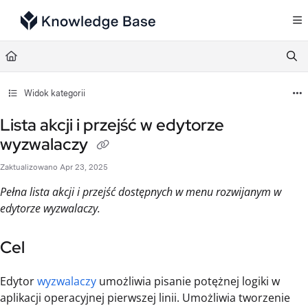
Documentation Index
Fetch the complete documentation index at:
https://support.tulip.co/llms.txt
Use this file to discover all available pages before exploring further.
Widok kategorii
Lista akcji i przejść w edytorze
wyzwalaczy
Zaktualizowano
Apr 23, 2025
Pełna lista akcji i przejść dostępnych w menu rozwijanym w
edytorze wyzwalaczy.
Cel
Edytor
wyzwalaczy
umożliwia pisanie potężnej logiki w
aplikacji operacyjnej pierwszej linii. Umożliwia tworzenie