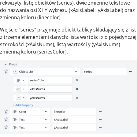
rekwizyty: listę obiektów (series), dwie zmienne tekstowe
do nazwania osi X i Y wykresu (xAxisLabel i yAxisLabel) oraz
zmienną koloru (linecolor).
Wejście "series" przyjmuje obiekt tablicy składający się z list
z trzema elementami danych: listą wartości x o pojedynczej
szerokości (xAxisNums), listą wartości y (yAxisNums) i
zmienną koloru (seriesColor).