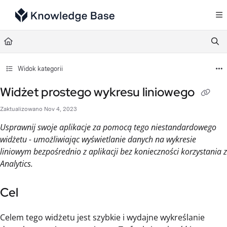
Documentation Index
Fetch the complete documentation index at:
https://support.tulip.co/llms.txt
Use this file to discover all available pages before exploring further.
Widok kategorii
Widżet prostego wykresu liniowego
Zaktualizowano
Nov 4, 2023
Usprawnij swoje aplikacje za pomocą tego niestandardowego
widżetu - umożliwiając wyświetlanie danych na wykresie
liniowym bezpośrednio z aplikacji bez konieczności korzystania z
Analytics.
Cel
Celem tego widżetu jest szybkie i wydajne wykreślanie