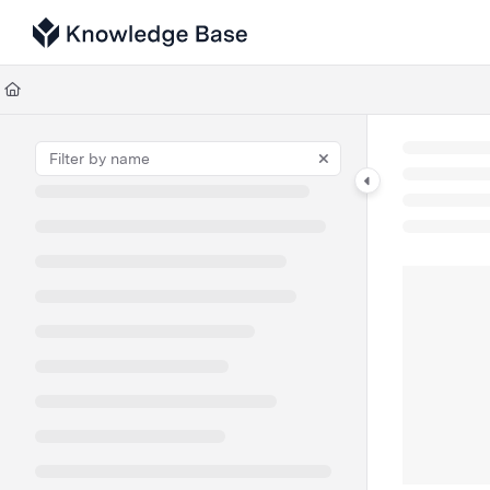
Documentation Index
Fetch the complete documentation index at:
https://support.tulip.co/llms
Use this file to discover all available pages before exploring further.