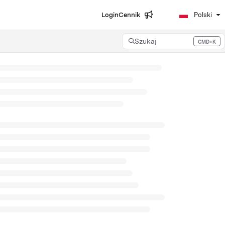
Login
Cennik
Polski
Szukaj
CMD+K
Press CMD+K to open search