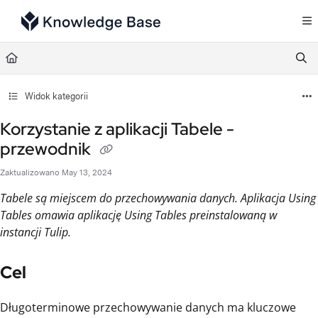
Documentation Index
Fetch the complete documentation index at:
https://support.tulip.co/llms.txt
Use this file to discover all available pages before exploring further.
Widok kategorii
Korzystanie z aplikacji Tabele -
przewodnik
Zaktualizowano
May 13, 2024
Tabele są miejscem do przechowywania danych. Aplikacja Using
Tables omawia aplikację Using Tables preinstalowaną w
instancji Tulip.
Cel
Długoterminowe przechowywanie danych ma kluczowe