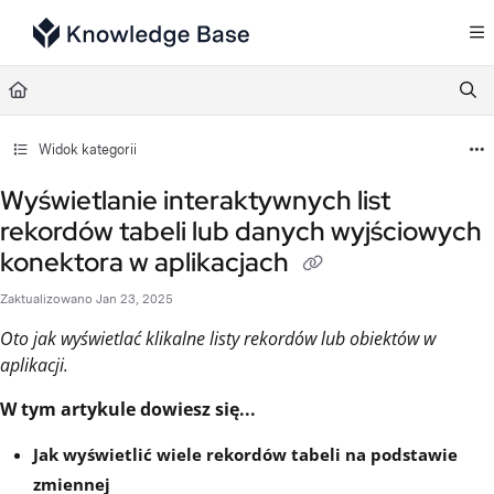
Documentation Index
Fetch the complete documentation index at:
https://support.tulip.co/llms.txt
Use this file to discover all available pages before exploring further.
Widok kategorii
Wyświetlanie interaktywnych list
rekordów tabeli lub danych wyjściowych
konektora w aplikacjach
Zaktualizowano
Jan 23, 2025
Oto jak wyświetlać klikalne listy rekordów lub obiektów w
aplikacji.
W tym artykule dowiesz się...
Jak wyświetlić wiele rekordów tabeli na podstawie
zmiennej