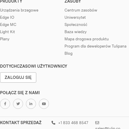
PRODUKTY
ZASOBY
Urządzenia brzegowe
Centrum zasobów
Edge IO
Uniwersytet
Edge MC
Społeczność
Light Kit
Baza wiedzy
Plany
Mapa drogowa produktu
Program dla deweloperów Tulipana
Blog
DOTYCHCZASOWI UŻYTKOWNICY
ZALOGUJ SIĘ
POŁĄCZ SIĘ Z NAMI
KONTAKT SPRZEDAŻ
+1 833 468 8547
sales@tulip.co