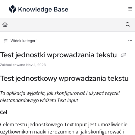
Documentation Index
Fetch the complete documentation index at:
https://support.tulip.co/llms.txt
Use this file to discover all available pages before exploring further.
Widok kategorii
Test jednostki wprowadzania tekstu
Zaktualizowano
Nov 4, 2023
Test jednostkowy wprowadzania tekstu
Ta aplikacja wyjaśnia, jak skonfigurować i używać wtyczki
niestandardowego widżetu Text Input
Cel
Celem testu jednostkowego Text Input jest umożliwienie
użytkownikom nauki i zrozumienia, jak skonfigurować i