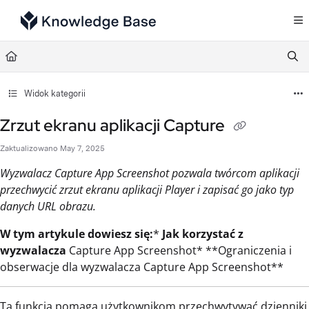
Documentation Index
Fetch the complete documentation index at:
https://support.tulip.co/llms.txt
Use this file to discover all available pages before exploring further.
Widok kategorii
Zrzut ekranu aplikacji Capture
Zaktualizowano
May 7, 2025
Wyzwalacz Capture App Screenshot pozwala twórcom aplikacji
przechwycić zrzut ekranu aplikacji Player i zapisać go jako typ
danych URL obrazu.
W tym artykule dowiesz się:
*
Jak korzystać z
wyzwalacza
Capture App Screenshot* **Ograniczenia i
obserwacje dla wyzwalacza Capture App Screenshot**
Ta funkcja pomaga użytkownikom przechwytywać dzienniki