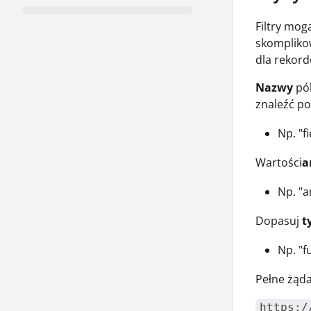
Filtry mog
skompliko
dla rekord
Nazwy
pól
znaleźć po
Np. "f
Wartości
a
Np. "a
Dopasuj
t
Np. "f
Pełne żąda
https:/