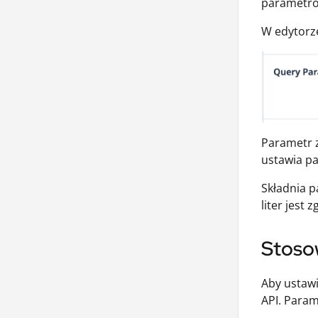
parametrów
W edytorze
Parametr z
ustawia p
Składnia 
liter jest
Stoso
Aby ustawi
API. Param