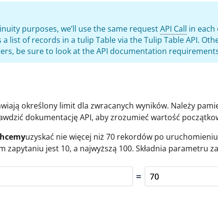
inuity purposes, we’ll use the same request
API Call
in each 
 a list of records in a tulip Table via the Tulip Table API. Ot
rs, be sure to look at the API documentation requirements
awiają określony limit dla zwracanych wyników. Należy pamię
rawdzić dokumentację API, aby zrozumieć wartość początko
Chcemy
uzyskać nie więcej niż 70 rekordów po uruchomieniu 
ym zapytaniu jest 10, a najwyższą 100. Składnia parametru 