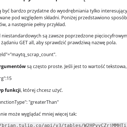
ą być bardzo przydatne do wyodrębniania tylko interesujący
wane pod względem składni. Poniżej przedstawiono sposób 
ów, a następnie pełny przykład.
 niestandardowych są zawsze poprzedzone pięciocyfrowym 
 żądaniu GET all, aby sprawdzić prawdziwą nazwę pola.
ield"="maytq_scrap_count".
rgumentów
są często proste. Jeśli jest to wartość tekstowa
rg":15
yp funkcji
, której chcesz użyć.
unctionType": "greaterThan"
nie może wyglądać mniej więcej tak:
/brian.tulip.co/api/v3/tables/W2HPvyCZrjMMHTi