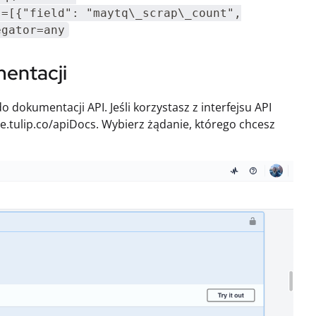
s=[{"field": "maytq\_scrap\_count",
egator=any
mentacji
 dokumentacji API. Jeśli korzystasz z interfejsu API
.tulip.co/apiDocs. Wybierz żądanie, którego chcesz