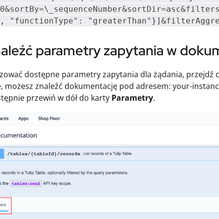
0&sortBy=\_sequenceNumber&sortDir=asc&filter
, "functionType": "greaterThan"}]&filterAggr
naleźć parametry zapytania w doku
izować dostępne parametry zapytania dla żądania, przejdź do
e, możesz znaleźć dokumentację pod adresem: your-instance
stępnie przewiń w dół do karty
Parametry
.