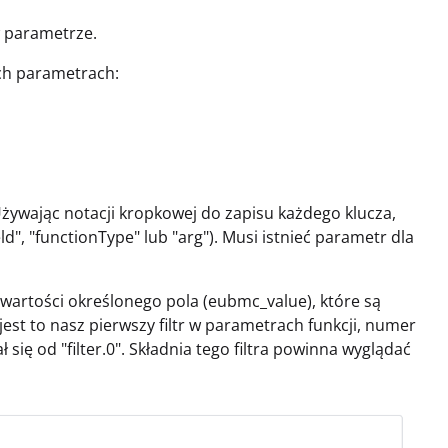
w parametrze.
nych parametrach:
. Używając notacji kropkowej do zapisu każdego klucza,
field", "functionType" lub "arg"). Musi istnieć parametr dla
o wartości określonego pola (eubmc_value), które są
est to nasz pierwszy filtr w parametrach funkcji, numer
ł się od "filter.0". Składnia tego filtra powinna wyglądać