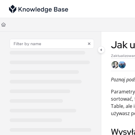
Documentation Index
Fetch the complete documentation index at:
https://support.tulip.co/llms
Use this file to discover all available pages before exploring further.
Jak 
Zaktualizowa
Poznaj pod
Parametry
sortować, 
Table, ale
używasz po
Wysył