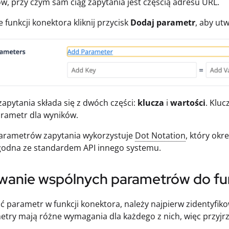
, przy czym sam ciąg zapytania jest częścią adresu URL.
 funkcji konektora kliknij przycisk
Dodaj parametr
, aby ut
apytania składa się z dwóch części:
klucza
i
wartości
. Kluc
arametr dla wyników.
parametrów zapytania wykorzystuje
Dot Notation
, który okr
 zgodna ze standardem API innego systemu.
wanie wspólnych parametrów do funk
ć parametr w funkcji konektora, należy najpierw zidentyfi
etry mają różne wymagania dla każdego z nich, więc przyjrzy