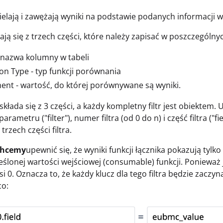
zielają i zawężają wyniki na podstawie podanych informacji 
adają się z trzech części, które należy zapisać w poszczegól
- nazwa kolumny w tabeli
on Type - typ funkcji porównania
nt - wartość, do której porównywane są wyniki.
r składa się z 3 części, a każdy kompletny filtr jest obiektem
parametru ("filter"), numer filtra (od 0 do n) i część filtra ("
trzech części filtra.
Chcemy
upewnić się, że wyniki funkcji łącznika pokazują tylk
ślonej wartości wejściowej (consumable) funkcji. Ponieważ j
si 0. Oznacza to, że każdy klucz dla tego filtra będzie zaczyna
co: