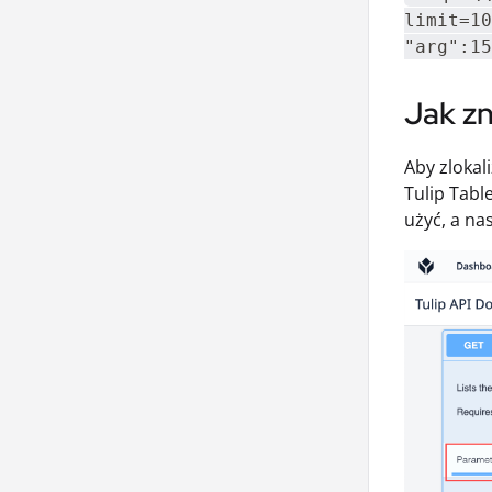
limit=10
"arg":15
Jak z
Aby zlokal
Tulip Tabl
użyć, a na