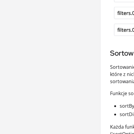
Sortow
Sortowanie
które z ni
sortowani
Funkcje so
sortBy
sortDi
Każda funk