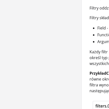
Filtry odd
Filtry skł
Field 
Functi
Argume
Każdy filt
określ typ 
wszystkich 
Przykład
równe okre
filtra wyno
następują