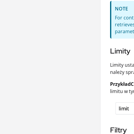
NOTE
For cont
retrieves
paramete
Limity
Limity ust
należy sp
Przykład
limitu w t
Filtry