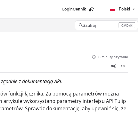
Login
Cennik
Polski
Szukaj
CMD+K
Press CMD+K to open search
5 minuty czytania
 zgodnie z dokumentacją API.
ków funkcji łącznika. Za pomocą parametrów można
ym artykule wykorzystano parametry interfejsu API Tulip
parametrów. Sprawdź dokumentację, aby upewnić się, że