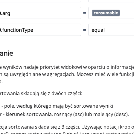
anie
 wyników nadaje priorytet widokowi w oparciu o informacj
ch są uwzględniane w agregacjach. Możesz mieć wiele funkcji 
a.
rtowania składają się z dwóch części:
 - pole, według którego mają być sortowane wyniki
r - kierunek sortowania, rosnący (asc) lub malejący (desc).
cja sortowania składa się z 3 części. Używając notacji krop