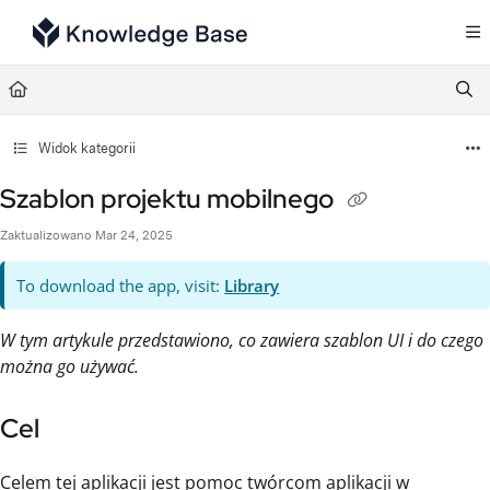
Documentation Index
Fetch the complete documentation index at:
https://support.tulip.co/llms.txt
Use this file to discover all available pages before exploring further.
Widok kategorii
Szablon projektu mobilnego
Zaktualizowano
Mar 24, 2025
To download the app, visit:
Library
W tym artykule przedstawiono, co zawiera szablon UI i do czego
można go używać.
Cel
Celem tej aplikacji jest pomoc twórcom aplikacji w