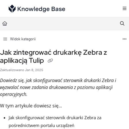
Documentation Index
Fetch the complete documentation index at:
https://support.tulip.co/llms.txt
Use this file to discover all available pages before exploring further.
Widok kategorii
Jak zintegrować drukarkę Zebra z
aplikacją Tulip
Zaktualizowano
Jan 8, 2025
Dowiedz się, jak skonfigurować sterownik drukarki Zebra i
wyzwalać nowe zadania drukowania z poziomu aplikacji
operacyjnych.
W tym artykule dowiesz się...
Jak skonfigurować sterownik drukarki Zebra za
pośrednictwem portalu urządzeń