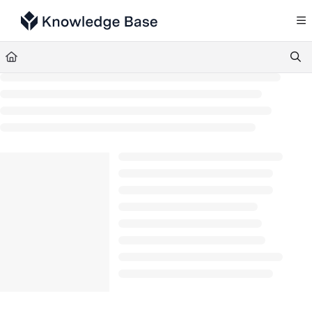
Documentation Index
Fetch the complete documentation index at:
https://support.tulip.co/llms.txt
Use this file to discover all available pages before exploring further.