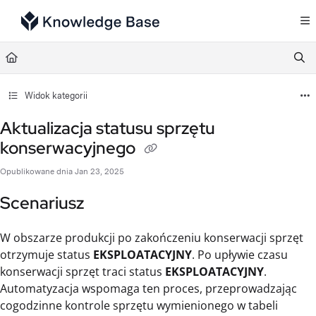
Documentation Index
Fetch the complete documentation index at:
https://support.tulip.co/llms.txt
Use this file to discover all available pages before exploring further.
Widok kategorii
Aktualizacja statusu sprzętu
konserwacyjnego
Opublikowane dnia Jan 23, 2025
Scenariusz
W obszarze produkcji po zakończeniu konserwacji sprzęt
otrzymuje status
EKSPLOATACYJNY
. Po upływie czasu
konserwacji sprzęt traci status
EKSPLOATACYJNY
.
Automatyzacja wspomaga ten proces, przeprowadzając
cogodzinne kontrole sprzętu wymienionego w tabeli