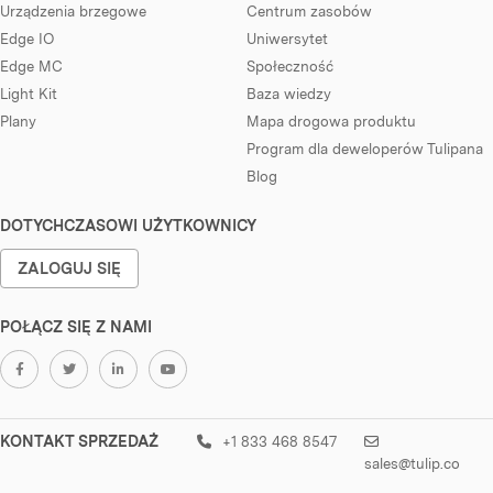
Urządzenia brzegowe
Centrum zasobów
Edge IO
Uniwersytet
Edge MC
Społeczność
Light Kit
Baza wiedzy
Plany
Mapa drogowa produktu
Program dla deweloperów Tulipana
Blog
DOTYCHCZASOWI UŻYTKOWNICY
ZALOGUJ SIĘ
POŁĄCZ SIĘ Z NAMI
KONTAKT SPRZEDAŻ
+1 833 468 8547
sales@tulip.co