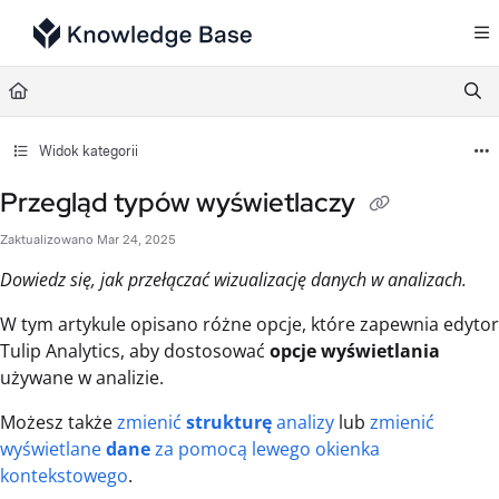
Documentation Index
Fetch the complete documentation index at:
https://support.tulip.co/llms.txt
Use this file to discover all available pages before exploring further.
Widok kategorii
Przegląd typów wyświetlaczy
Zaktualizowano
Mar 24, 2025
Dowiedz się, jak przełączać wizualizację danych w analizach.
W tym artykule opisano różne opcje, które zapewnia edytor
Tulip Analytics, aby dostosować
opcje wyświetlania
używane w analizie.
Możesz także
zmienić
strukturę
analizy
lub
zmienić
wyświetlane
dane
za pomocą lewego okienka
kontekstowego
.