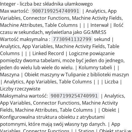
Integer - liczba bez składnika ułamkowego
Max wartość:
| Analytics, App
9007199254740991
Variables, Connector Functions, Machine Activity Fields,
Machine Attributes, Table Columns | | | Interwał | Ilość
czasu w sekundach, wyświetlana jako GG:MM:SS
Wartość maksymalna :
sekund |
7730941132799
Analytics, App Variables, Machine Activity Fields, Table
Columns | | | Linked Record | Logiczne powiązanie
pomiędzy dwoma tabelami, może być jeden do jednego,
jeden do wielu lub wiele do wielu. | Kolumny tabeli | |
Maszyna | Obiekt maszyny w Tulipanie z biblioteki maszyn
| Analytics, App Variables, Table Columns | | | Liczba |
Liczby rzeczywiste
Maksymalna wartość:
| Analytics,
9007199254740991
App Variables, Connector Functions, Machine Activity
Fields, Machine Attributes, Table Columns | | Obiekt |
Konfigurowalna struktura obiektu z atrybutami
potomnymi, które mają swój własny typ danych. | App
Variables, Connector Functions | | Station | Obiekt stacji w