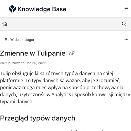
Documentation Index
Fetch the complete documentation index at:
https://support.tulip.co/llms.txt
Use this file to discover all available pages before exploring further.
Widok kategorii
Zmienne w Tulipanie
Zaktualizowano
Dec 20, 2022
Tulip obsługuje kilka różnych typów danych na całej
platformie. Te typy danych są ważne, aby je zrozumieć,
ponieważ mogą mieć wpływ na sposób przechowywania
danych, użyteczność w Analytics i sposób konwersji między
typami danych.
Przegląd typów danych