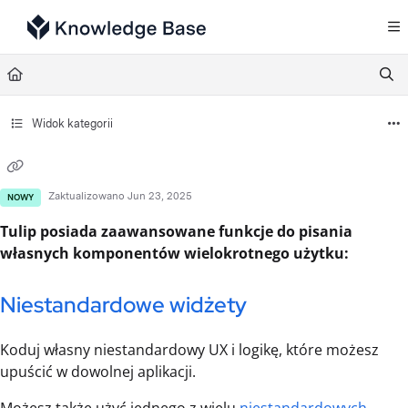
Documentation Index
Fetch the complete documentation index at:
https://support.tulip.co/llms.txt
Use this file to discover all available pages before exploring further.
Widok kategorii
Zaktualizowano
Jun 23, 2025
NOWY
Tulip posiada zaawansowane funkcje do pisania
własnych komponentów wielokrotnego użytku:
Niestandardowe widżety
Koduj własny niestandardowy UX i logikę, które możesz
upuścić w dowolnej aplikacji.