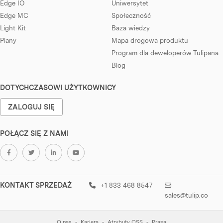
Edge IO
Uniwersytet
Edge MC
Społeczność
Light Kit
Baza wiedzy
Plany
Mapa drogowa produktu
Program dla deweloperów Tulipana
Blog
DOTYCHCZASOWI UŻYTKOWNICY
ZALOGUJ SIĘ
POŁĄCZ SIĘ Z NAMI
KONTAKT SPRZEDAŻ
+1 833 468 8547
sales@tulip.co
O nas
Kariera
Atrybuty OSS
Prasa