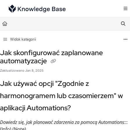
Documentation Index
Fetch the complete documentation index at:
https://support.tulip.co/llms.txt
Use this file to discover all available pages before exploring further.
Widok kategorii
Jak skonfigurować zaplanowane
automatyzacje
Zaktualizowano
Jan 8, 2025
Jak używać opcji "Zgodnie z
harmonogramem lub czasomierzem" w
aplikacji Automations?
Dowiedz się, jak planować zdarzenia za pomocą Automations
:::
(Info) (Note)