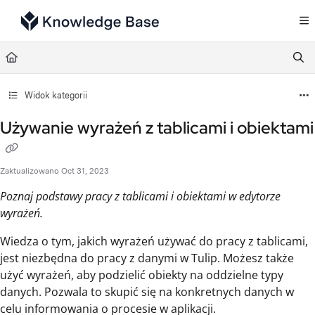
Documentation Index
Fetch the complete documentation index at:
https://support.tulip.co/llms.txt
Use this file to discover all available pages before exploring further.
Widok kategorii
Używanie wyrażeń z tablicami i obiektami
Zaktualizowano
Oct 31, 2023
Poznaj podstawy pracy z tablicami i obiektami w edytorze
wyrażeń.
Wiedza o tym, jakich wyrażeń używać do pracy z tablicami,
jest niezbędna do pracy z danymi w Tulip. Możesz także
użyć wyrażeń, aby podzielić obiekty na oddzielne typy
danych. Pozwala to skupić się na konkretnych danych w
celu informowania o procesie w aplikacji.