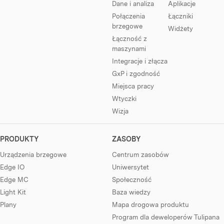
Dane i analiza
Aplikacje
Połączenia
Łączniki
brzegowe
Widżety
Łączność z
maszynami
Integracje i złącza
GxP i zgodność
Miejsca pracy
Wtyczki
Wizja
PRODUKTY
ZASOBY
Urządzenia brzegowe
Centrum zasobów
Edge IO
Uniwersytet
Edge MC
Społeczność
Light Kit
Baza wiedzy
Plany
Mapa drogowa produktu
Program dla deweloperów Tulipana