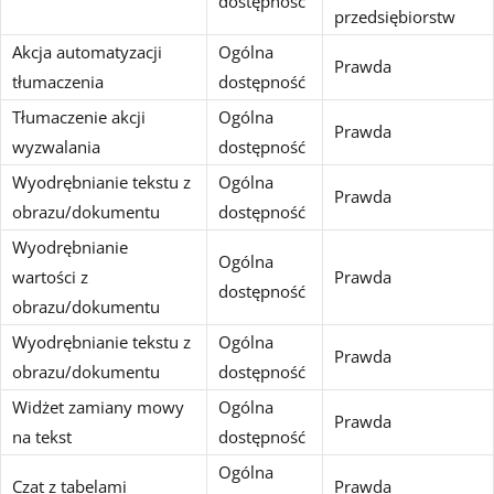
dostępność
przedsiębiorstw
Akcja automatyzacji
Ogólna
Prawda
tłumaczenia
dostępność
Tłumaczenie akcji
Ogólna
Prawda
wyzwalania
dostępność
Wyodrębnianie tekstu z
Ogólna
Prawda
obrazu/dokumentu
dostępność
Wyodrębnianie
Ogólna
wartości z
Prawda
dostępność
obrazu/dokumentu
Wyodrębnianie tekstu z
Ogólna
Prawda
obrazu/dokumentu
dostępność
Widżet zamiany mowy
Ogólna
Prawda
na tekst
dostępność
Ogólna
Czat z tabelami
Prawda