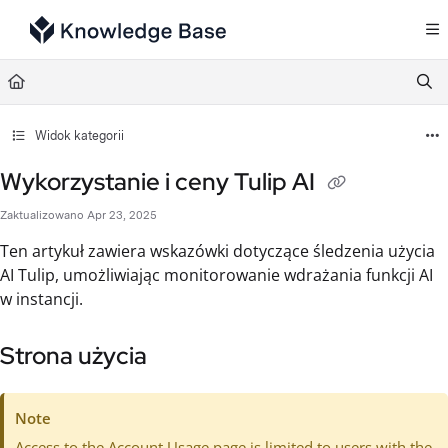
Documentation Index
Fetch the complete documentation index at:
https://support.tulip.co/llms.txt
Use this file to discover all available pages before exploring further.
Widok kategorii
Wykorzystanie i ceny Tulip AI
Zaktualizowano
Apr 23, 2025
Ten artykuł zawiera wskazówki dotyczące śledzenia użycia
AI Tulip, umożliwiając monitorowanie wdrażania funkcji AI
w instancji.
Strona użycia
Note
Access to the Account Usage page is limited to users with the