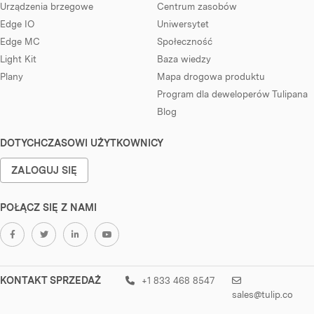
Urządzenia brzegowe
Centrum zasobów
Edge IO
Uniwersytet
Edge MC
Społeczność
Light Kit
Baza wiedzy
Plany
Mapa drogowa produktu
Program dla deweloperów Tulipana
Blog
DOTYCHCZASOWI UŻYTKOWNICY
ZALOGUJ SIĘ
POŁĄCZ SIĘ Z NAMI
KONTAKT SPRZEDAŻ
+1 833 468 8547
sales@tulip.co