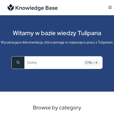
Documentation Index
Fetch the complete documentation index at:
https://support.tulip.co/llms.txt
Use this file to discover all available pages before exploring further.
Witamy w bazie wiedzy Tulipana
Wyczerpująca dokumentacja, która pomaga w rozpoczęciu pracy z Tulipanem.
Szukaj
CTRL + K
Press CTRL + K to open search
Browse by category