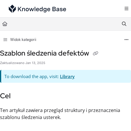
Documentation Index
Fetch the complete documentation index at:
https://support.tulip.co/llms.txt
Use this file to discover all available pages before exploring further.
Widok kategorii
Szablon śledzenia defektów
Zaktualizowano
Jan 13, 2025
To download the app, visit:
Library
Cel
Ten artykuł zawiera przegląd struktury i przeznaczenia
szablonu śledzenia usterek.