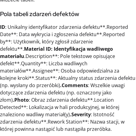
Pola tabeli zdarzeń defektów
ID
: Unikalny identyfikator zdarzenia defektu**.Reported
Date**: Data wykrycia i zgłoszenia defektu**.Reported
by**: Użytkownik, który zgłosił zdarzenie
defektu**.
Material ID
: Identyfikacja wadliwego
materiału
.Description**: Pole tekstowe opisujące
defekt**.Quantity**: Liczba wadliwych
materiałów**.Assignee**: Osoba odpowiedzialna za
kolejne kroki**.Status**: Aktualny status zdarzenia defektu
(np. wysłany do przeróbki)
.Comments
: Wszelkie uwagi
dotyczące zdarzenia defektu (np. oznaczony jako
złom)
.Photo
: Obraz zdarzenia defektu**.Location
Detected**: Lokalizacja w hali produkcyjnej, w której
znaleziono wadliwy materiał(y)
.Severity
: Istotność
zdarzenia defektu**.Rework Station**: Nazwa stacji, w
której powinna nastąpić lub nastąpiła przeróbka.