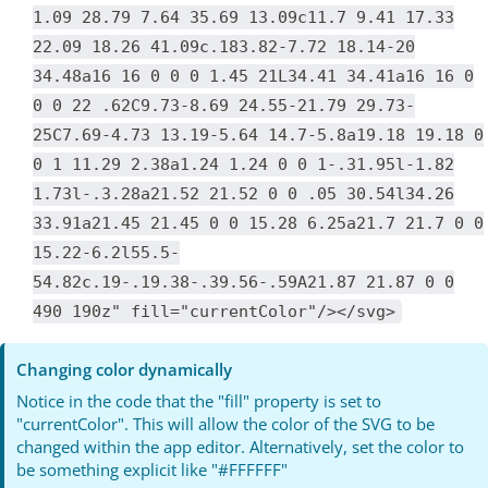
1.09 28.79 7.64 35.69 13.09c11.7 9.41 17.33
22.09 18.26 41.09c.183.82-7.72 18.14-20
34.48a16 16 0 0 0 1.45 21L34.41 34.41a16 16 0
0 0 22 .62C9.73-8.69 24.55-21.79 29.73-
25C7.69-4.73 13.19-5.64 14.7-5.8a19.18 19.18 0
0 1 11.29 2.38a1.24 1.24 0 0 1-.31.95l-1.82
1.73l-.3.28a21.52 21.52 0 0 .05 30.54l34.26
33.91a21.45 21.45 0 0 15.28 6.25a21.7 21.7 0 0
15.22-6.2l55.5-
54.82c.19-.19.38-.39.56-.59A21.87 21.87 0 0
490 190z" fill="currentColor"/></svg>
Changing color dynamically
Notice in the code that the "fill" property is set to
"currentColor". This will allow the color of the SVG to be
changed within the app editor. Alternatively, set the color to
be something explicit like "#FFFFFF"