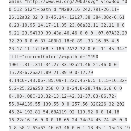
xmlns="http://www.w3.org/2000/svg" viewBox="0
0 512 512"><path d="M280.16 242.79l-26.11-
26.12a32 32 0 0-45.14-.12L27.38 384.08c-6.61
6.23-10.95 14.17-11.35 23.06a32.11 32.11 0 0
9.21 23.94l39 39.43a.46.46 0 0 0 .07.07A32.29
32.29 0 0 0 87 480h1.18c8.89-.33 16.85-4.5
23.17-11.17l168.7-180.7A32 32 0 0 .11-45.34z"
fill="currentColor"/><path d="M490
190l-.31-.31l-34.27-33.92a21.46 21.46 0 0-
15.28-6.26a21.89 21.89 0 0-12.79
4.14c0-.43.06-.85.09-1.22c.45-6.5 1.15-16.32-
5.2-25.22a258 258 0 0 0-24.8-28.74a.6.6 0 0
0-.08-.08C-13.32-13.12-42.31-37.83-86.72-
55.94A139.55 139.55 0 0 257.56 32C226 32 202
46.24 192.81 54.68A119.92 119.92 0 0-14.18
16.22a16 16 0 0 0 18.65 24.34a74.45 74.45 0 0
1 8.58-2.63a63.46 63.46 0 0 1 18.45-1.15c13.19