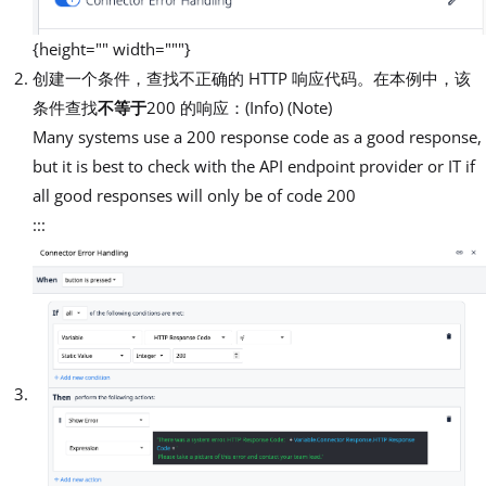
{height="" width="""}
创建一个条件，查找不正确的 HTTP 响应代码。在本例中，该
条件查找
不等于
200 的响应：(Info) (Note)
Many systems use a 200 response code as a good response,
but it is best to check with the API endpoint provider or IT if
all good responses will only be of code 200
:::