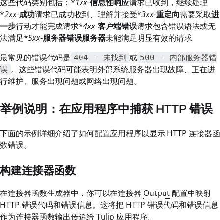
这些代码类别包括：*
1xx
-
信息性响应
请求已收到，继续处理
*
2xx
-
成功
请求已成功收到、理解并接受*
3xx
-
重定向
需要采取
进
一步
行动才能完成请求*
4xx
-
客户端错误
请求包含错误语法或无
法满足*
5xx
-
服务器错误服务器
未能满足明显有效的请求
最常见的错误代码是
或
404 - 未找到
500 - 内部服务器错
。这些错误代码可能表明外部系统服务器出现故障、正在进
误
行维护、服务出现问题或网络出现问题。
举例说明：在应用程序中捕获 HTTP 错误
下面的示例详细介绍了如何配置应用程序以显示 HTTP 连接器函
数错误。
构建连接器函数
在连接器函数生成器中，你可以在连接器
Output
配置中映射
HTTP 错误代码和错误信息。这将把 HTTP 错误代码和错误信息
作为连接器函数输出传递给 Tulip 应用程序。