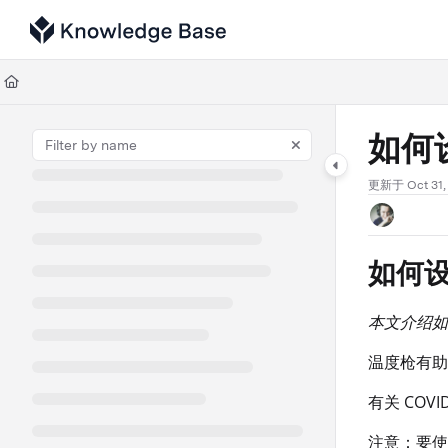
Documentation Index
Fetch the complete documentation index at:
https://support.tulip.co/llms
Use this file to discover all available pages before exploring further.
如何
更新于
Oct 31,
如何设
本文介绍如
温度枪有助
有关 CO
注意：要使用