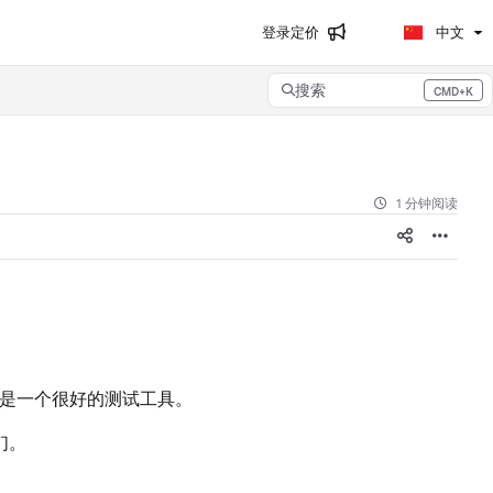
登录
定价
中文
搜索
CMD+K
Press CMD+K to open search
1 分钟阅读
度枪是一个很好的测试工具。
们。